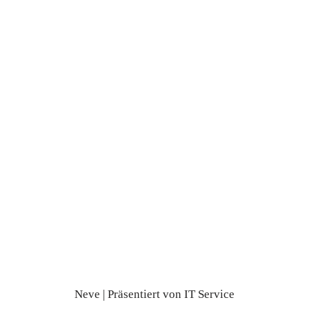
Home
Edelsteine
Düfte • Klänge
Kräuterrezepturen
Kontakt
Neve
| Präsentiert von
IT Service