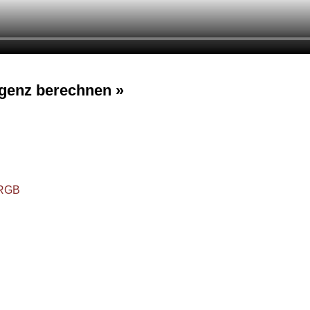
egenz berechnen »
Inhaberin
RUBIN
Edelsteine • Düfte •
Marion We
Kräuterrezepturen
Anton-Schneider-Str. 13
Telefon
+
6900 Bregenz
Schreiben 
ÖSTERREICH
info@natu
ome
Edelsteine
Düfte • Klänge
Kräuterrezepturen
Konta